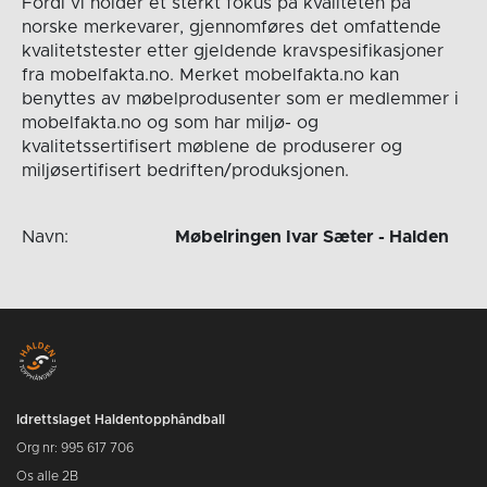
Fordi vi holder et sterkt fokus på kvaliteten på
norske merkevarer, gjennomføres det omfattende
kvalitetstester etter gjeldende kravspesifikasjoner
fra mobelfakta.no. Merket mobelfakta.no kan
benyttes av møbelprodusenter som er medlemmer i
mobelfakta.no og som har miljø- og
kvalitetssertifisert møblene de produserer og
miljøsertifisert bedriften/produksjonen.
Navn:
Møbelringen Ivar Sæter - Halden
Idrettslaget Haldentopphåndball
Org nr: 995 617 706
Os alle 2B